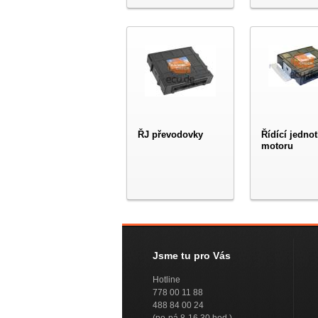
ŘJ převodovky
Řídící jedno
motoru
Jsme tu pro Vás
Hotline
778 00 11 88
488 84 00 24