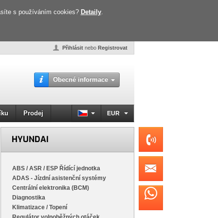
lasíte s používáním cookies?
Detaily
.
Přihlásit
nebo
Registrovat
Obecné informace
íku
Prodej
EUR
HYUNDAI
ABS / ASR / ESP Řídící jednotka
ADAS - Jízdní asistenční systémy
Centrální elektronika (BCM)
Diagnostika
Klimatizace / Topení
Regulátor volnoběžných otáček