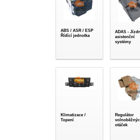
ABS / ASR / ESP
ADAS - Jízdn
Řídící jednotka
asistenční
systémy
Klimatizace /
Regulátor
Topení
volnoběžnýc
otáček