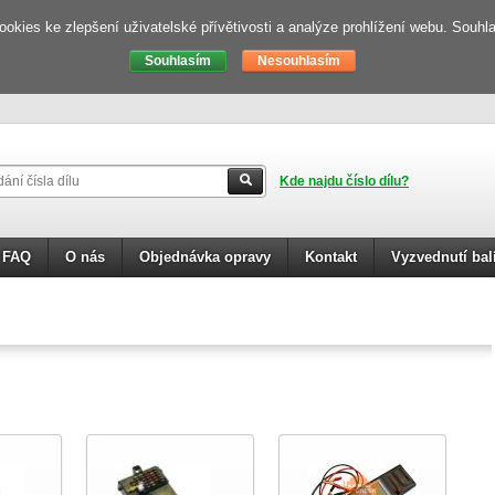
kies ke zlepšení uživatelské přívětivosti a analýze prohlížení webu. Souh
Kde najdu číslo dílu?
FAQ
O nás
Objednávka opravy
Kontakt
Vyzvednutí bal