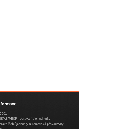
nformace
Q381
S/ASR/ESP - oprava řídící jednotky
rava řídící jednotky automatické převodovky