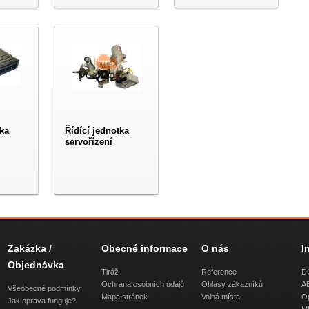
tka
Řídící jednotka
servořízení
Zakázka /
Obecné informace
O nás
I
Objednávka
Tiráž
Reference
D
Ochrana osobních údajů
Ohlasy zákazníků
AB
Všeobecné podmínky
Mapa stránek
Volná místa
Op
Jak oprava funguje?