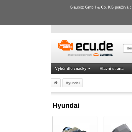
Glaubitz GmbH & Co. KG používá coo
Výběr dle značky
Hlavní strana
Hyundai
Hyundai