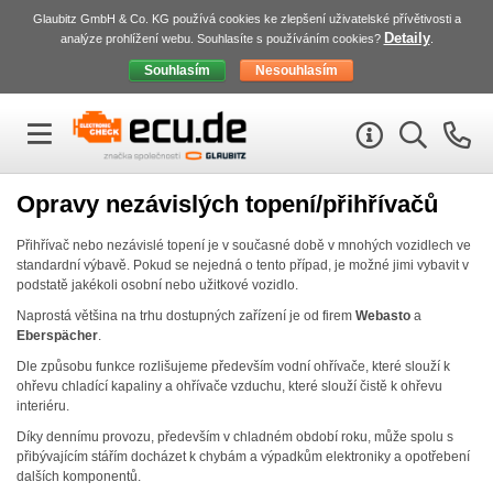
Glaubitz GmbH & Co. KG používá cookies ke zlepšení uživatelské přívětivosti a
Detaily
analýze prohlížení webu. Souhlasíte s používáním cookies?
.
Opravy nezávislých topení/přihřívačů
Přihřívač nebo nezávislé topení je v současné době v mnohých vozidlech ve
standardní výbavě. Pokud se nejedná o tento případ, je možné jimi vybavit v
podstatě jakékoli osobní nebo užitkové vozidlo.
Naprostá většina na trhu dostupných zařízení je od firem
Webasto
a
Eberspächer
.
Dle způsobu funkce rozlišujeme především vodní ohřívače, které slouží k
ohřevu chladící kapaliny a ohřívače vzduchu, které slouží čistě k ohřevu
interiéru.
Díky dennímu provozu, především v chladném období roku, může spolu s
přibývajícím stářím docházet k chybám a výpadkům elektroniky a opotřebení
dalších komponentů.