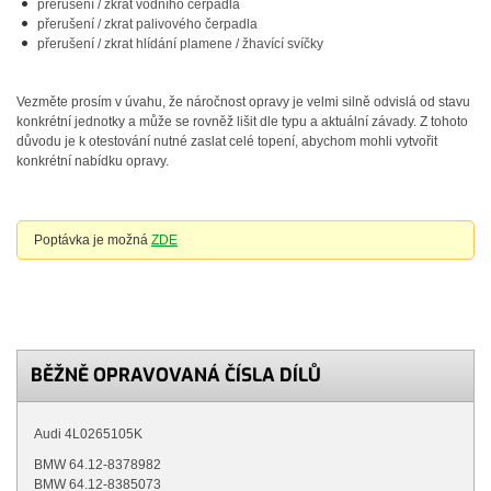
přerušení / zkrat vodního čerpadla
přerušení / zkrat palivového čerpadla
přerušení / zkrat hlídání plamene / žhavící svíčky
Vezměte prosím v úvahu, že náročnost opravy je velmi silně odvislá od stavu
konkrétní jednotky a může se rovněž lišit dle typu a aktuální závady. Z tohoto
důvodu je k otestování nutné zaslat celé topení, abychom mohli vytvořit
konkrétní nabídku opravy.
Poptávka je možná
ZDE
BĚŽNĚ OPRAVOVANÁ ČÍSLA DÍLŮ
Audi 4L0265105K
BMW
64.12-8378982
BMW
64.12-8385073