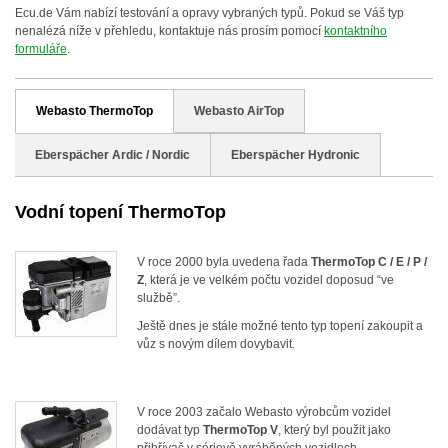
Ecu.de Vám nabízí testování a opravy vybraných typů. Pokud se Váš typ
nenalézá níže v přehledu, kontaktuje nás prosím pomocí
kontaktního
formuláře
.
Webasto ThermoTop
Webasto AirTop
Eberspächer Ardic / Nordic
Eberspächer Hydronic
Vodní topení ThermoTop
V roce 2000 byla uvedena řada
ThermoTop C / E / P /
Z
, která je ve velkém počtu vozidel doposud “ve
službě”.
Ještě dnes je stále možné tento typ topení zakoupit a
vůz s novým dílem dovybavit.
V roce 2003 začalo Webasto výrobcům vozidel
dodávat typ
ThermoTop V
, který byl použit jako