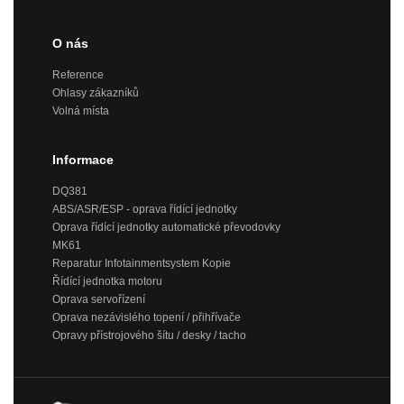
O nás
Reference
Ohlasy zákazníků
Volná místa
Informace
DQ381
ABS/ASR/ESP - oprava řídící jednotky
Oprava řídící jednotky automatické převodovky
MK61
Reparatur Infotainmentsystem Kopie
Řídící jednotka motoru
Oprava servořízení
Oprava nezávislého topení / přihřívače
Opravy přístrojového šítu / desky / tacho