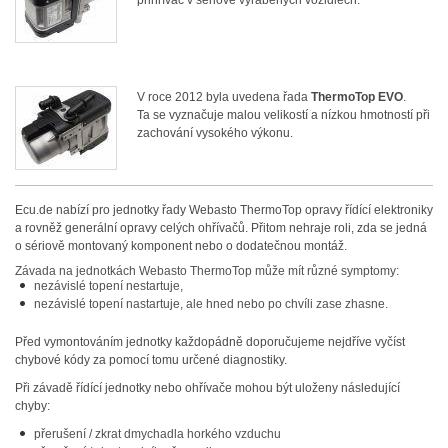
přihřívač v sériově vyráběných vozidlech.
V roce 2012 byla uvedena řada
ThermoTop
EVO
.
Ta se vyznačuje malou velikostí a nízkou hmotností při
zachování vysokého výkonu.
Ecu.de nabízí pro jednotky řady Webasto ThermoTop opravy řídící elektroniky
a rovněž generální opravy celých ohřívačů. Přitom nehraje roli, zda se jedná
o sériově montovaný komponent nebo o dodatečnou montáž.
Závada na jednotkách Webasto ThermoTop může mít různé symptomy:
nezávislé topení nestartuje,
nezávislé topení nastartuje, ale hned nebo po chvíli zase zhasne.
Před vymontováním jednotky každopádně doporučujeme nejdříve vyčíst
chybové kódy za pomocí tomu určené diagnostiky.
Při závadě řídící jednotky nebo ohřívače mohou být uloženy následující
chyby:
přerušení / zkrat dmychadla horkého vzduchu