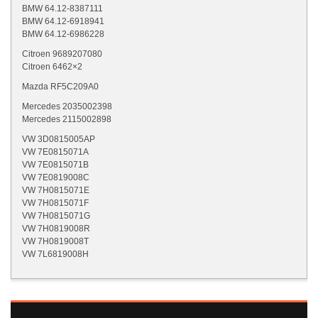
BMW
64.12-8387111
BMW
64.12-6918941
BMW
64.12-6986228
Citroen 9689207080
Citroen 6462×2
Mazda RF5C209A0
Mercedes 2035002398
Mercedes 2115002898
VW 3D0815005AP
VW 7E0815071A
VW 7E0815071B
VW 7E0819008C
VW 7H0815071E
VW 7H0815071F
VW 7H0815071G
VW 7H0819008R
VW 7H0819008T
VW 7L6819008H