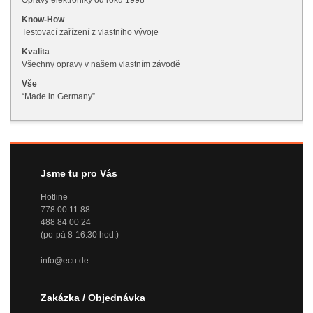
Opravy elektroniky od roku 1998
Know-How
Testovací zařízení z vlastního vývoje
Kvalita
Všechny opravy v našem vlastním závodě
Vše
“Made in Germany”
Jsme tu pro Vás
Hotline
778 00 11 88
488 84 00 24
(po-pá 8-16.30 hod.)
info@ecu.de
Zakázka / Objednávka