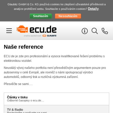
Glaubitz GmbH & Co. KG používá cookies ke zlepšení uživatelské přívětivosti a
Detaily
analýze prohlížení webu. Souhlasíte s používáním cookies?
.
Naše reference
ECU
.de je zde pro profesionální a vysoce kvalifikované řešení problému s
elektronikou vozidel.
Neustálý vývoj našeho portfolia není přesvědčivým argumentem pouze pro
autoservisy v celé Evropě, ale rovněž s námi spolupracují výrobci
automobilů, odborný tisk a rozličná výzkumná zařízení.
Přesvěčte se sami….
Články v tisku
Odborné časopisy o ecu.de....
TV & Radio
Poslechněte a podívejte se sami...