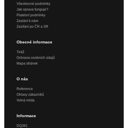
Všeobecné podmínky
Jak oprava funguje?
Platební podmínky
Zaslání k nám
Zasílání po ČR a SR
Obecné informace
Tiráž
Ochrana osobních údajů
Mapa stránek
O nás
Reference
Ohlasy zákazníků
Volná místa
Informace
DQ381