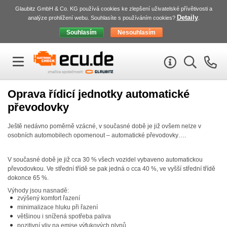
Glaubitz GmbH & Co. KG používá cookies ke zlepšení uživatelské přívětivosti a
Detaily
analýze prohlížení webu. Souhlasíte s používáním cookies?
.
Oprava řídicí jednotky automatické
převodovky
Ještě nedávno poměrně vzácné, v současné době je již ovšem nelze v
osobních automobilech opomenout – automatické převodovky….
V současné době je již cca 30 % všech vozidel vybaveno automatickou
převodovkou. Ve střední třídě se pak jedná o cca 40 %, ve vyšší střední třídě
dokonce 65 %.
Výhody jsou nasnadě:
zvýšený komfort řazení
minimalizace hluku při řazení
většinou i snížená spotřeba paliva
pozitivní vliv na emise výfukových plynů