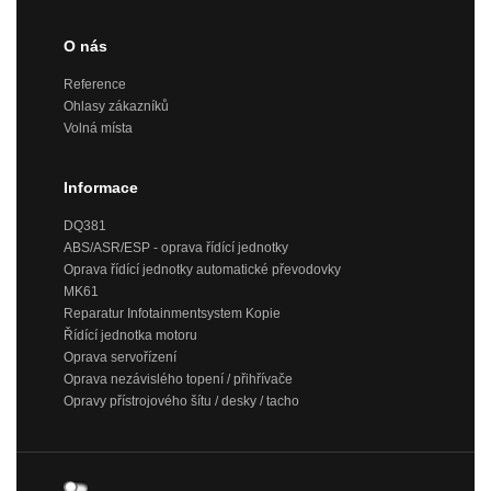
O nás
Reference
Ohlasy zákazníků
Volná místa
Informace
DQ381
ABS/ASR/ESP - oprava řídící jednotky
Oprava řídící jednotky automatické převodovky
MK61
Reparatur Infotainmentsystem Kopie
Řídící jednotka motoru
Oprava servořízení
Oprava nezávislého topení / přihřívače
Opravy přístrojového šítu / desky / tacho