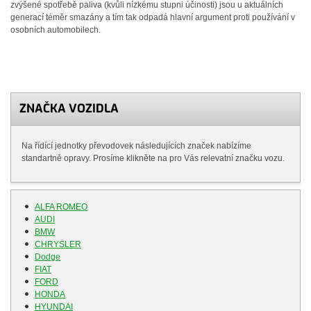
zvýšené spotřebě paliva (kvůli nízkému stupni účinosti) jsou u aktuálních
generací téměr smazány a tím tak odpadá hlavní argument proti používání v
osobních automobilech.
ZNAČKA VOZIDLA
Na řídící jednotky převodovek následujících značek nabízíme
standartně opravy. Prosíme klikněte na pro Vás relevatní značku vozu.
ALFA ROMEO
AUDI
BMW
CHRYSLER
Dodge
FIAT
FORD
HONDA
HYUNDAI