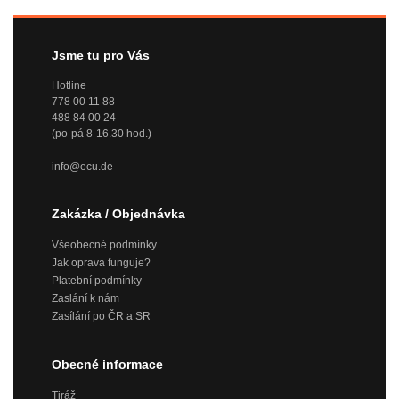
Jsme tu pro Vás
Hotline
778 00 11 88
488 84 00 24
(po-pá 8-16.30 hod.)
info@ecu.de
Zakázka / Objednávka
Všeobecné podmínky
Jak oprava funguje?
Platební podmínky
Zaslání k nám
Zasílání po ČR a SR
Obecné informace
Tiráž