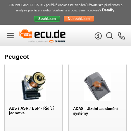
Glaubitz GmbH & Co. KG používá cookies ke zlepšení uživatelské přívětivosti a
Detaily
analýze prohlížení webu. Souhlasíte s používáním cookies?
.
Peugeot
ABS / ASR / ESP - Řídící
ADAS - Jízdní asistenční
jednotka
systémy