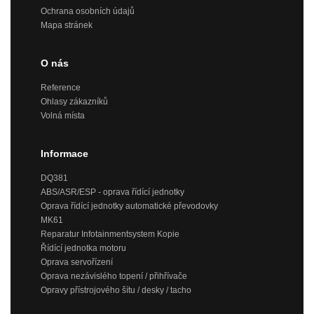
Ochrana osobních údajů
Mapa stránek
O nás
Reference
Ohlasy zákazníků
Volná místa
Informace
DQ381
ABS/ASR/ESP - oprava řídící jednotky
Oprava řídící jednotky automatické převodovky
MK61
Reparatur Infotainmentsystem Kopie
Řídící jednotka motoru
Oprava servořízení
Oprava nezávislého topení / přihřívače
Opravy přístrojového šítu / desky / tacho