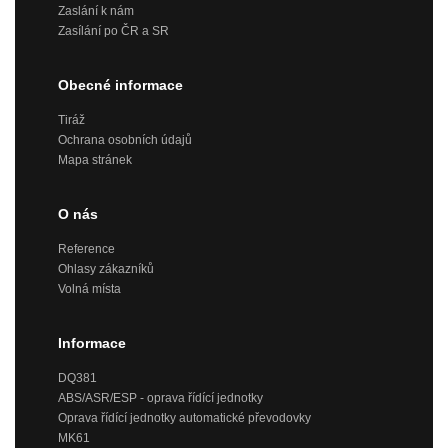
Zaslání k nám
Zasílání po ČR a SR
Obecné informace
Tiráž
Ochrana osobních údajů
Mapa stránek
O nás
Reference
Ohlasy zákazníků
Volná místa
Informace
DQ381
ABS/ASR/ESP - oprava řídící jednotky
Oprava řídící jednotky automatické převodovky
MK61