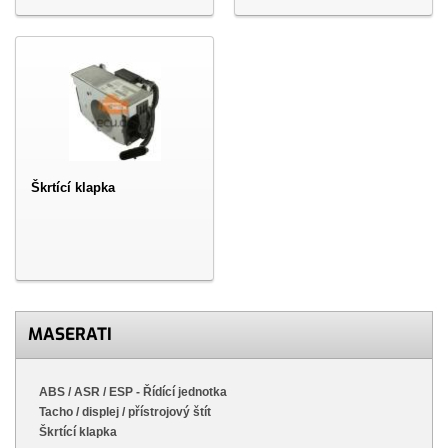
Škrtící klapka
MASERATI
ABS / ASR / ESP - Řídící jednotka
Tacho / displej / přístrojový štít
Škrtící klapka