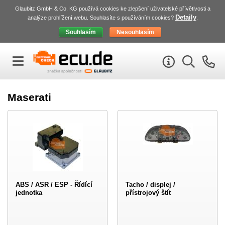
Glaubitz GmbH & Co. KG používá cookies ke zlepšení uživatelské přívětivosti a
Detaily
analýze prohlížení webu. Souhlasíte s používáním cookies?
.
Maserati
ABS / ASR / ESP - Řídící
Tacho / displej /
jednotka
přístrojový štít