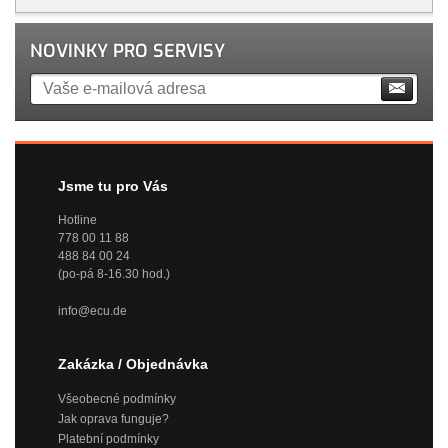
NOVINKY PRO SERVISY
Jsme tu pro Vás
Hotline
778 00 11 88
488 84 00 24
(po-pá 8-16.30 hod.)
info@ecu.de
Zakázka / Objednávka
Všeobecné podmínky
Jak oprava funguje?
Platební podmínky