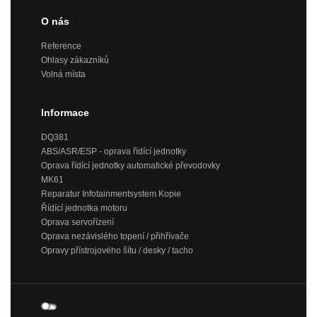
O nás
Reference
Ohlasy zákazníků
Volná místa
Informace
DQ381
ABS/ASR/ESP - oprava řídící jednotky
Oprava řídící jednotky automatické převodovky
MK61
Reparatur Infotainmentsystem Kopie
Řídící jednotka motoru
Oprava servořízení
Oprava nezávislého topení / přihřívače
Opravy přístrojového šítu / desky / tacho