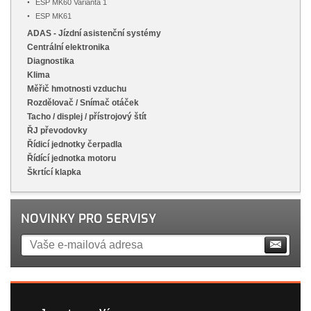
ESP MK60 Varianta 1
ESP MK61
ADAS - Jízdní asistenční systémy
Centrální elektronika
Diagnostika
Klima
Měřič hmotnosti vzduchu
Rozdělovač / Snímač otáček
Tacho / displej / přístrojový štít
ŘJ převodovky
Řídicí jednotky čerpadla
Řídící jednotka motoru
Škrtící klapka
NOVINKY PRO SERVISY