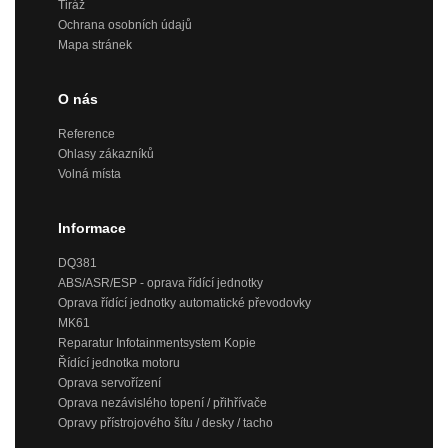
Tiráž
Ochrana osobních údajů
Mapa stránek
O nás
Reference
Ohlasy zákazníků
Volná místa
Informace
DQ381
ABS/ASR/ESP - oprava řídící jednotky
Oprava řídící jednotky automatické převodovky
MK61
Reparatur Infotainmentsystem Kopie
Řídící jednotka motoru
Oprava servořízení
Oprava nezávislého topení / přihřívače
Opravy přístrojového šítu / desky / tacho