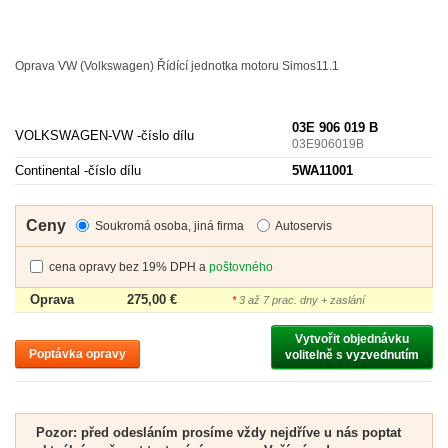
Oprava VW (Volkswagen) Řídící jednotka motoru Simos11.1
03E 906 019 B
VOLKSWAGEN-VW -
číslo dílu
03E906019B
Continental -
číslo dílu
5WA11001
Ceny
Soukromá osoba, jiná firma
Autoservis
cena opravy bez 19% DPH a
poštovného
Oprava
275,00 €
*
3 až 7 prac. dny + zaslání
Vytvořit objednávku

Poptávka opravy
volitelně s vyzvednutím
Pozor: před odesláním prosíme vždy nejdříve u nás poptat