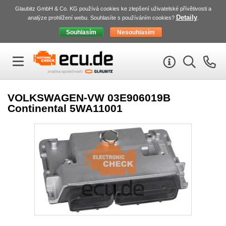
Glaubitz GmbH & Co. KG používá cookies ke zlepšení uživatelské přívětivosti a
Detaily
analýze prohlížení webu. Souhlasíte s používáním cookies?
.
VOLKSWAGEN-VW 03E906019B
Continental 5WA11001