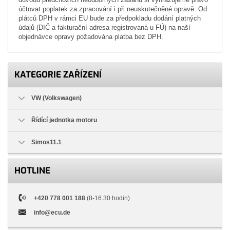
účtovat poplatek za zpracování i při neuskutečněné opravě. Od
plátců DPH v rámci EU bude za předpokladu dodání platných
údajů (DIČ a fakturační adresa registrovaná u FÚ) na naší
objednávce opravy požadována platba bez DPH.
KATEGORIE ZAŘÍZENÍ
VW (Volkswagen)
Řídící jednotka motoru
Simos11.1
HOTLINE
+420 778 001 188
(8-16.30 hodin)
info@ecu.de