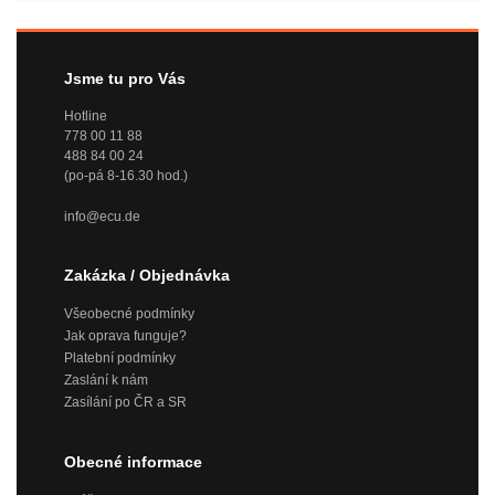
Jsme tu pro Vás
Hotline
778 00 11 88
488 84 00 24
(po-pá 8-16.30 hod.)
info@ecu.de
Zakázka / Objednávka
Všeobecné podmínky
Jak oprava funguje?
Platební podmínky
Zaslání k nám
Zasílání po ČR a SR
Obecné informace