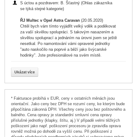
S úctou a pozdravem: B. Šťastný (Ohlas zákazníka
se týká stejné kategorie)
ŘJ Multec v Opel Astra Caravan
(20.05.2020)
Chtěl bych vám tímto vyjádřit velký vděk a poděkovat
za vaší skvělou spolupráci. S takovým nasazením a
skvělou spoluprací a jednáním na úrovni jsem se ještě
nesetkal. Po namontování vámi opravené jednotky
"auto naskočilo na poprvé a běží jako švýcarské
hodinky". Jste profesionálové na svém místě.
Ukázat více
* Fakturace probíhá v EUR, ceny v ostatních měnách jsou
orientační. Jako ceny bez DPH se rozumí ceny, ke kterým bude
připočítána zákonná DPH. Všechny ceny jsou bez poštovného a
balného. Cena opravy je standardní smluvní cena opravy
příslušné jednotky (klapky, štítu, aj.) V případě velmi těžkých
poškození jako např. poškození procesoru je zpravidla oprava
rovněž možná po dohodě za vyšší cenu. Při poškození z
důvodu předchozích neodborných zásahů si vyhrazujeme právo